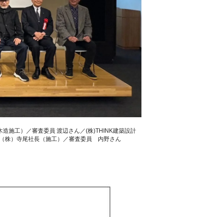
造施工）／審査委員 渡辺さん／(株)THINK建築設計
設（株）寺尾社長（施工）／審査委員 内野さん