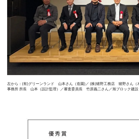
左から：(有)グリーンランド 山本さん（造園)／ (株)猪野工務店 猪野さん（木
事務所 所長 山本（設計監理）／審査委員長 竹原義二さん／旭ブロック建