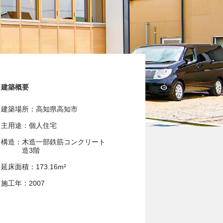
建築概要
建築場所
高知県高知市
主用途
個人住宅
構造
木造一部鉄筋コンクリート
造3階
延床面積
173.16m²
施工年
2007